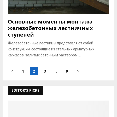
Основные моменты монтажа
железобетонных лестничных
ступеней
Железобетонные лестницы представляют собой
конструкции, состоящие из стальных арматурных
каркасов, залитых бетонным раствором....
Posts
1
2
3
…
9
pagination
EDITOR'S PICKS