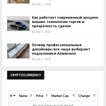
July 7, 2026
Как работает современный аукцион
машин: технологии торгов и
прозрачность сделок
July 7, 2026
Почему профессиональные
дизайнеры все чаще выбирают
подоконники Алюмсилл
July 7, 2026
CRYPTOCURRENCY
#
Name
Price
Market Cap
Change
No matching records found