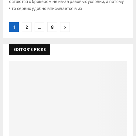
остаются с брокером не из-за разовых условий, а потому
что сервис удобно вписывается в их...
Posts
1
2
…
8
pagination
EDITOR'S PICKS