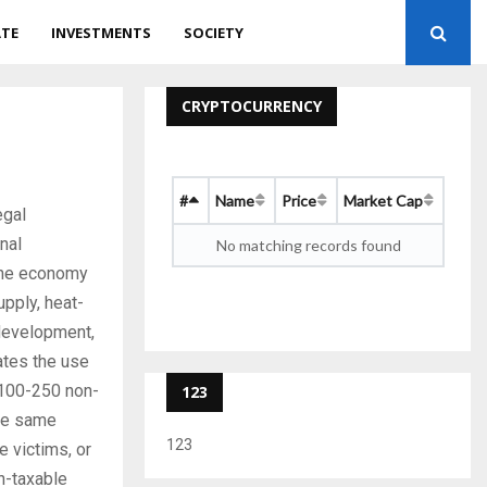
ATE
INVESTMENTS
SOCIETY
CRYPTOCURRENCY
#
Name
Price
Market Cap
egal
onal
No matching records found
 the economy
upply, heat-
edevelopment,
ates the use
f 100-250 non-
123
the same
123
e victims, or
n-taxable