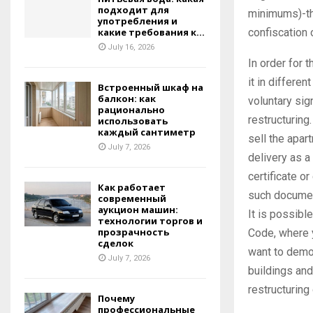
подходит для
minimums)-the
употребления и
confiscation 
какие требования к...
July 16, 2026
In order for 
it in differen
Встроенный шкаф на
балкон: как
voluntary sig
рационально
restructuring
использовать
каждый сантиметр
sell the apar
July 7, 2026
delivery as a 
certificate o
Как работает
such document
современный
аукцион машин:
It is possibl
технологии торгов и
прозрачность
Code, where y
сделок
want to demol
July 7, 2026
buildings and
restructuring
Почему
профессиональные