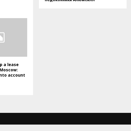
p a lease
 Moscow:
into account