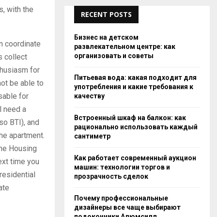
, with the
RECENT POSTS
Бизнес на детском
en coordinate
развлекательном центре: как
организовать и советы
s collect
thusiasm for
Питьевая вода: какая подходит для
not be able to
употребления и какие требования к
sable for
качеству
ll need a
Встроенный шкаф на балкон: как
lso BTI), and
рационально использовать каждый
the apartment.
сантиметр
 the Housing
Как работает современный аукцион
ext time you
машин: технологии торгов и
residential
прозрачность сделок
ate
Почему профессиональные
дизайнеры все чаще выбирают
подоконники Алюмсилл