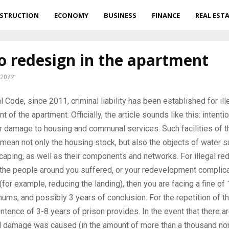
STRUCTION
ECONOMY
BUSINESS
FINANCE
REAL EST
o redesign in the apartment
 2022
al Code, since 2011, criminal liability has been established for ill
t of the apartment.
Officially, the article sounds like this: intenti
or damage to housing and communal services. Such facilities of
le mean not only the housing stock, but also the objects of water s
caping, as well as their components and networks. For illegal r
 the people around you suffered, or your redevelopment complic
(for example, reducing the landing), then you are facing a fine o
ums, and possibly 3 years of conclusion. For the repetition of 
entence of 3-8 years of prison provides. In the event that there ar
al damage was caused (in the amount of more than a thousand no