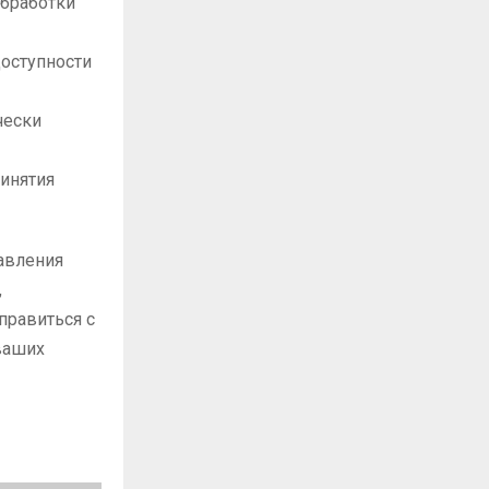
обработки
оступности
чески
ринятия
авления
,
правиться с
ваших