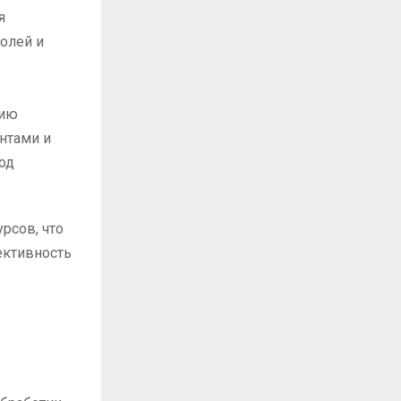
я
олей и
цию
нтами и
од
рсов, что
ективность