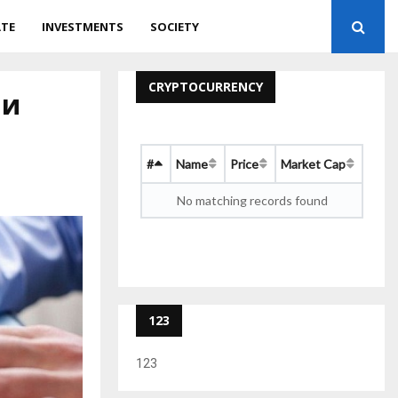
ATE
INVESTMENTS
SOCIETY
CRYPTOCURRENCY
ми
#
Name
Price
Market Cap
No matching records found
123
123