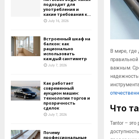
подходит для
употребления и
какие требования к...
July 16, 2026
Встроенный шкаф на
балкон: как
рационально
В мире, где
использовать
каждый сантиметр
правильной 
July 7, 2026
важным.
Ср
надежность
Как работает
инструмент
современный
отечественн
аукцион машин:
технологии торгов и
прозрачность
Что т
сделок
July 7, 2026
Tantor – эт
доступность
Почему
профессиональные