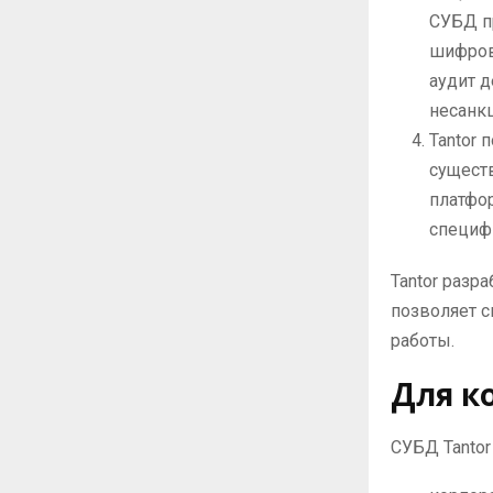
СУБД п
шифров
аудит д
несанк
Tantor 
сущест
платфор
специф
Tantor разр
позволяет с
работы.
Для к
СУБД Tantor