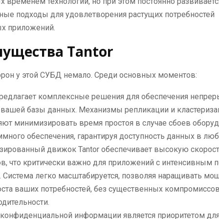
 временем технологий, но при этом постоянно развиваетс
ные подходы для удовлетворения растущих потребностей
х приложений.
ущества Tantor
рон у этой СУБД немало. Среди основных моментов:
 предлагает комплексные решения для обеспечения непре
 вашей базы данных. Механизмы репликации и кластериза
яют минимизировать время простоя в случае сбоев оборуд
много обеспечения, гарантируя доступность данных в люб
зированный движок Tantor обеспечивает высокую скорост
ов, что критически важно для приложений с интенсивным 
. Система легко масштабируется, позволяя наращивать мо
оста ваших потребностей, без существенных компромиссов
одительности.
 конфиденциальной информации является приоритетом для 