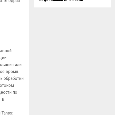
я, внедряя
рывной
ции
ования или
ое время.
ь обработки
потоком
щности по
 в
Tantor.