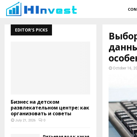
CON
EDITOR'S PICKS
Выбор
данны
особе
October 16, 2
Бизнес на детском
развлекательном центре: как
организовать и советы
July 21, 2026
0
Питьевая вода: какая