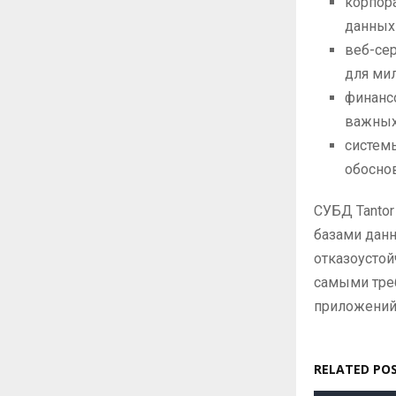
корпор
данных
веб-се
для ми
финансо
важных
системы
обосно
СУБД Tantor
базами данн
отказоустой
самыми тре
приложений,
RELATED PO