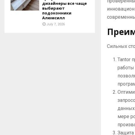
проверенных
дизайнеры все чаще
выбирают
инновацион
подоконники
современны
Алюмсилл
July 7, 2026
Преим
Сильных сто
Tantor
работы
позвол
програм
Оптими
запрос
данных
мере р
произв
Защита