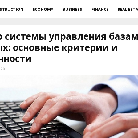
STRUCTION
ECONOMY
BUSINESS
FINANCE
REAL EST
 системы управления база
х: основные критерии и
нности
025