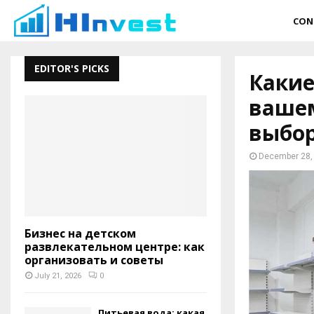
CON
EDITOR'S PICKS
Какие
вашем
выбо
December 28,
Бизнес на детском
развлекательном центре: как
организовать и советы
July 21, 2026
0
Питьевая вода: какая