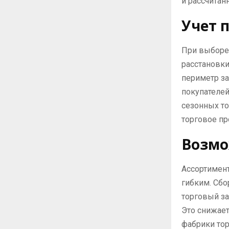
и рассчитан
Учет 
При выборе
расстановк
периметр з
покупателей
сезонных то
торговое п
Возмо
Ассортимент
гибким. Сб
торговый з
Это снижает
фабрики то