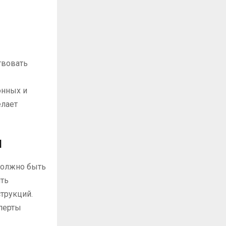
твовать
онных и
елает
я
должно быть
ть
трукций.
сперты