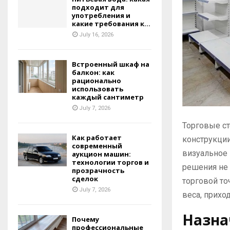
подходит для
употребления и
какие требования к...
July 16, 2026
Встроенный шкаф на
балкон: как
рационально
использовать
каждый сантиметр
July 7, 2026
Торговые с
Как работает
конструкции
современный
визуальное 
аукцион машин:
технологии торгов и
решения не 
прозрачность
сделок
торговой то
July 7, 2026
веса, приход
Назна
Почему
профессиональные