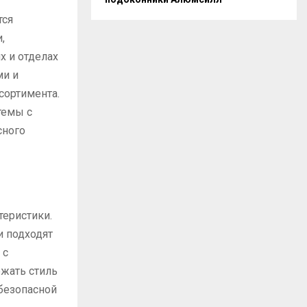
тся
,
х и отделах
ми и
сортимента.
темы с
сного
теристики.
и подходят
 с
жать стиль
безопасной