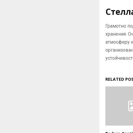
Стелл
Грамотно п
хранения. О
атмосферу и
организован
устойчивост
RELATED PO