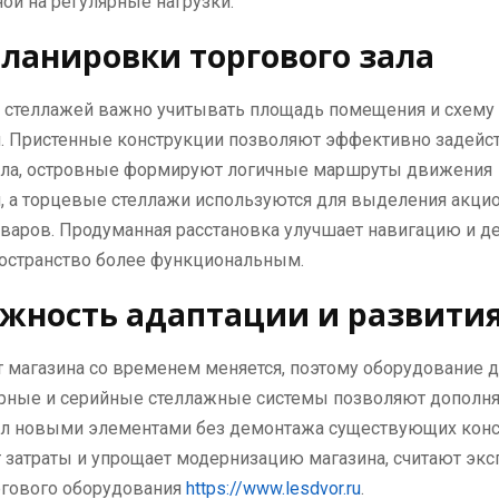
ной на регулярные нагрузки.
планировки торгового зала
 стеллажей важно учитывать площадь помещения и схему
и. Пристенные конструкции позволяют эффективно задейс
ала, островные формируют логичные маршруты движения
, а торцевые стеллажи используются для выделения акци
варов. Продуманная расстановка улучшает навигацию и д
ространство более функциональным.
жность адаптации и развити
 магазина со временем меняется, поэтому оборудование 
орные и серийные стеллажные системы позволяют дополня
ал новыми элементами без демонтажа существующих конс
 затраты и упрощает модернизацию магазина, считают эк
ргового оборудования
https://www.lesdvor.ru
.