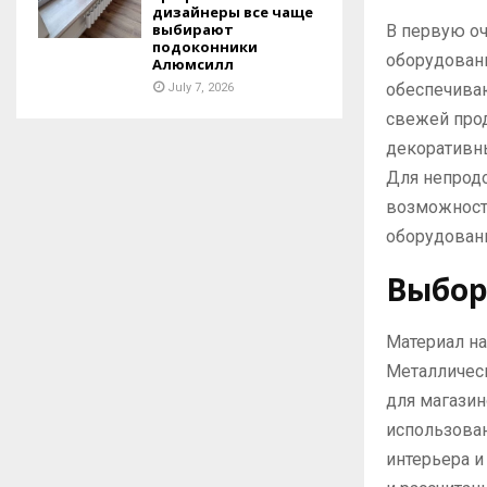
дизайнеры все чаще
выбирают
В первую оч
подоконники
оборудован
Алюмсилл
обеспечиваю
July 7, 2026
свежей прод
декоративн
Для непрод
возможност
оборудован
Выбор
Материал на
Металличес
для магази
использова
интерьера и