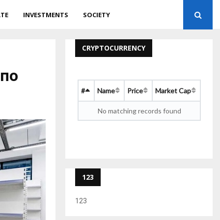
ATE
INVESTMENTS
SOCIETY
CRYPTOCURRENCY
 по
#
Name
Price
Market Cap
No matching records found
123
123