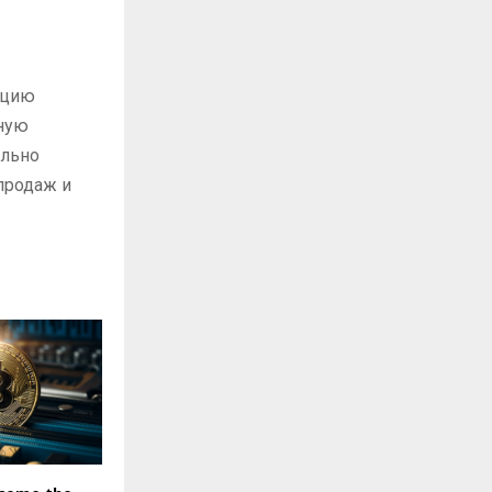
кцию
тную
ильно
продаж и