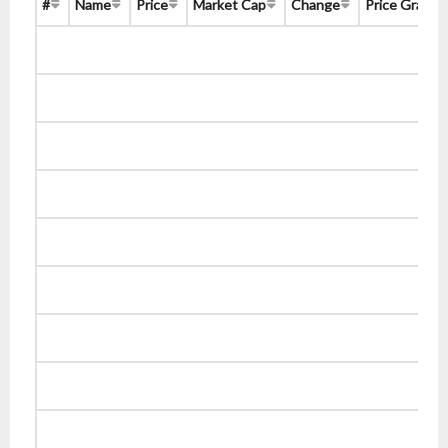
#
Name
Price
Market Cap
Change
Price Graph 