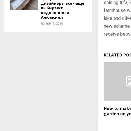
shining tufa,
дизайнеры все чаще
выбирают
farmhouse wit
подоконники
Алюмсилл
lake and oliv
July 7, 2026
new scheme c
receive betw
RELATED PO
How to make
garden on yo