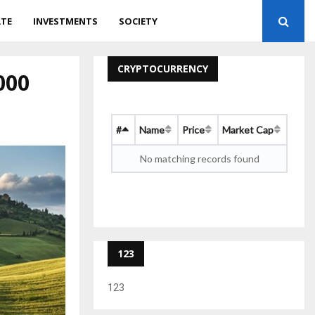
ATE
INVESTMENTS
SOCIETY
CRYPTOCURRENCY
000
#
Name
Price
Market Cap
No matching records found
123
123