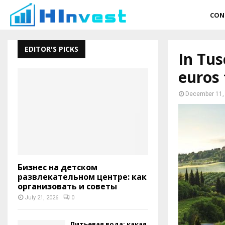
CON
EDITOR'S PICKS
In Tus
euros
December 11,
Бизнес на детском
развлекательном центре: как
организовать и советы
July 21, 2026
0
Питьевая вода: какая