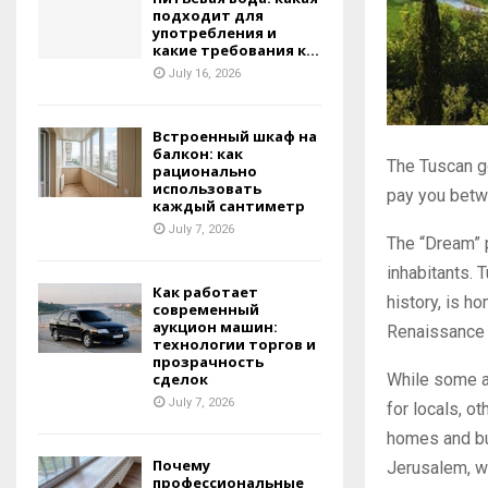
подходит для
употребления и
какие требования к...
July 16, 2026
Встроенный шкаф на
балкон: как
The Tuscan go
рационально
использовать
pay you betw
каждый сантиметр
July 7, 2026
The “Dream” 
inhabitants. T
Как работает
history, is 
современный
аукцион машин:
Renaissance 
технологии торгов и
прозрачность
While some a
сделок
July 7, 2026
for locals, 
homes and bus
Почему
Jerusalem, wh
профессиональные