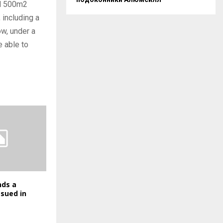
ned 500m2
 including a
ow, under a
 able to
nds a
ssued in