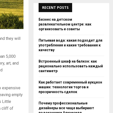
RECENT POSTS
Бизнес на детском
развлекательном центре: как
организовать и советы
nd they will
Питьевая вода: какая подходит для
употребления и какие требования к
качеству
han 5,000
Встроенный шкаф на балкон: как
ry, art, and
рационально использовать каждый
ed
сантиметр
Как работает современный аукцион
машин: технологии торгов и
oo expensive
прозрачность сделок
leaving empty
 Little
Почему профессиональные
дизайнеры все чаще выбирают
cliff of
подоконники Алюмсилл