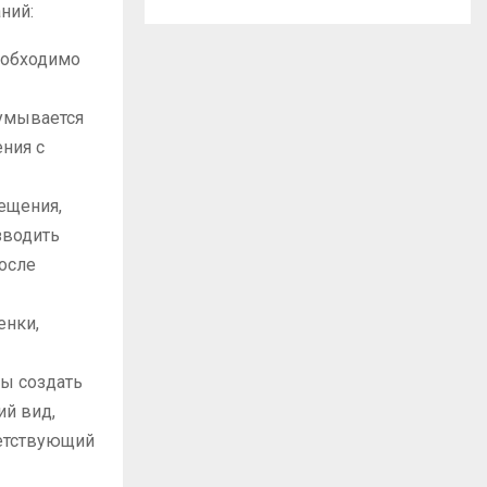
ний:
еобходимо
думывается
ния с
ещения,
зводить
после
енки,
бы создать
ий вид,
ветствующий