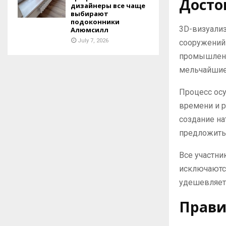
Досто
дизайнеры все чаще
выбирают
подоконники
3D-визуализ
Алюмсилл
July 7, 2026
сооружений 
промышленн
мельчайшие
Процесс осу
времени и р
создание на
предложить 
Все участни
исключаются
удешевляет
Прави