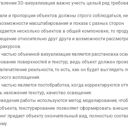
влении 3D-визуализации важно учесть целый ряд требова
тали и пропорции объектов должны строго соблюдаться, н
возможности масштабирования и показа с разных сторон.
оздается несколько объектов в общей компоновке, то про
мещение относительно друг друга и возможности рассмотре
ракурсов.
 частью объемной визуализации является расстановка осв
ование поверхностей и текстур, ведь объект должен прои
впечатление реальности, то есть, как он будет выглядеть 
ского воплощения.
частью является постобработка, когда корректируются отт
ь наложения текстур, качество освещения.
оведения работы используются метод моделирования, что
 объекта, текстурирование позволяет сформировать внешн
инг придает объекту окончательный вид, полностью соот
ому.