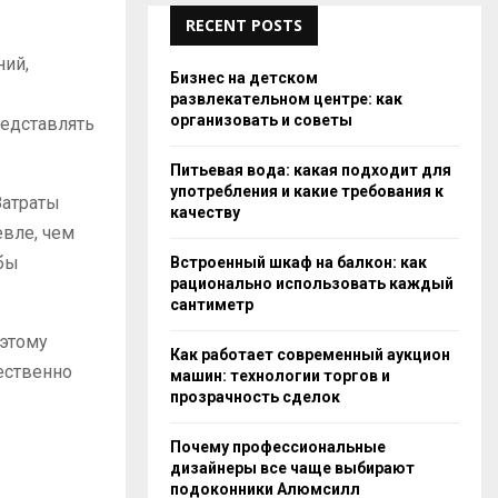
RECENT POSTS
ний,
Бизнес на детском
развлекательном центре: как
организовать и советы
редставлять
Питьевая вода: какая подходит для
употребления и какие требования к
Затраты
качеству
евле, чем
обы
Встроенный шкаф на балкон: как
рационально использовать каждый
сантиметр
оэтому
Как работает современный аукцион
ественно
машин: технологии торгов и
прозрачность сделок
Почему профессиональные
дизайнеры все чаще выбирают
подоконники Алюмсилл