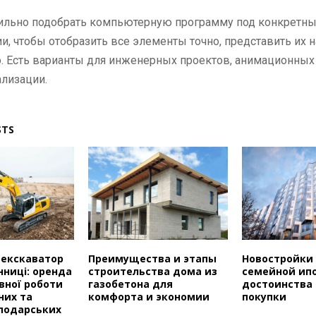
ильно подобрать компьютерную программу под конкретны
и, чтобы отобразить все элементы точно, представить их 
. Есть варианты для инженерных проектов, анимационных 
лизации.
STS
 екскаватор
Преимущества и этапы
Новостройки
інниці: оренда
строительства дома из
семейной ипо
вної роботи
газобетона для
достоинства 
них та
комфорта и экономии
покупки
сподарських