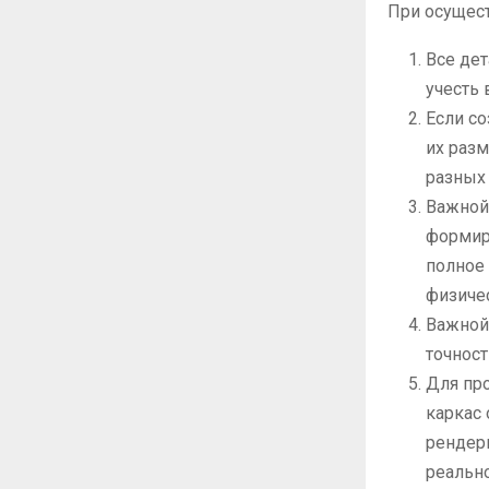
При осущест
Все де
учесть 
Если с
их раз
разных 
Важной
формир
полное 
физиче
Важной 
точност
Для пр
каркас
рендер
реальн