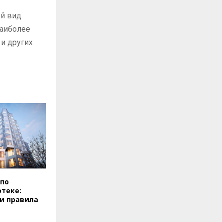
й вид
наиболее
и других
 по
теке:
и правила