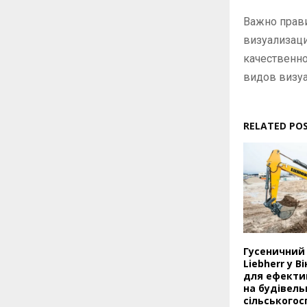
Важно прав
визуализаци
качественно
видов визуа
RELATED PO
Гусеничний
Liebherr у В
для ефекти
на будівель
сільського