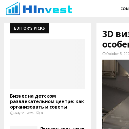
CON
EDITOR'S PICKS
3D ви
особе
October 5, 20
Бизнес на детском
развлекательном центре: как
организовать и советы
July 21, 2026
0
Питьевая вода: какая