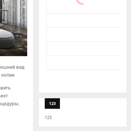
нешний вид
 копии.
авить
ъект
123
роцедуры,
123