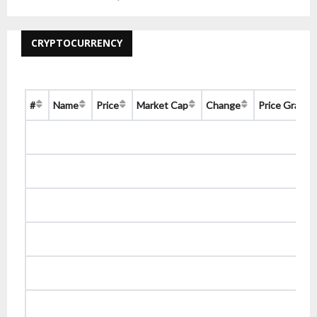
CRYPTOCURRENCY
#
Name
Price
Market Cap
Change
Price Graph 